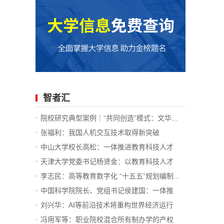
智者汇
院校研究典型案例｜“共同创造”模式：文华...
张福利：我国人机交互技术取得新突破
中山大学校长高松：一体推进教育科技人才
发...
天津大学党委书记杨贤金：以教育科技人才
一...
李志民：高等教育数字化 “十五五”规划编制...
中国科学院院长、党组书记侯建国：一体推
进...
刘兴华：AI等前沿技术将重构世界经济运行
底...
冯用军等：职业院校混合所有制办学的产权